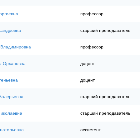
оргиевна
профессор
сандровна
старший преподаватель
 Владимировна
профессор
а Орхановна
доцент
геньевна
доцент
Валерьевна
старший преподаватель
Николаевна
старший преподаватель
Анатольевна
ассистент