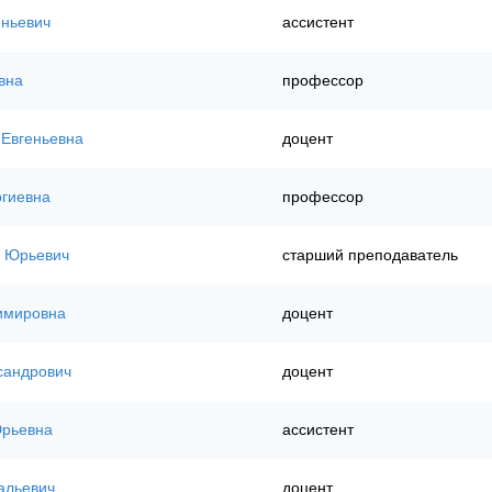
еньевич
ассистент
вна
профессор
 Евгеньевна
доцент
ргиевна
профессор
й Юрьевич
старший преподаватель
имировна
доцент
сандрович
доцент
рьевна
ассистент
альевич
доцент