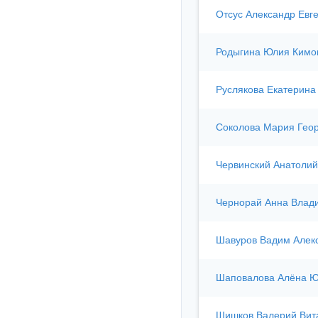
Отсус Александр Евг
Родыгина Юлия Кимо
Руслякова Екатерина
Соколова Мария Гео
Червинский Анатоли
Чернорай Анна Влад
Шавуров Вадим Алек
Шаповалова Алёна Ю
Шишков Валерий Вит