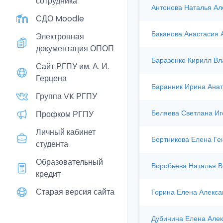
сотрудника
Антонова Наталья Ал
СДО Moodle
Баканова Анастасия 
Электронная
документация ОПОП
Баразенко Кирилл В
Сайт РГПУ им. А. И.
Герцена
Баранник Ирина Ана
Группа VK РГПУ
Беляева Светлана Иг
Профком РГПУ
Личный кабинет
Бортникова Елена Ге
студента
Образовательный
Воробьева Наталья В
кредит
Старая версия сайта
Горина Елена Алекса
Дубинина Елена Але