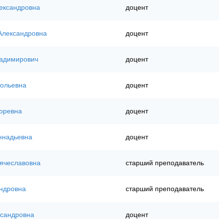
ександровна
доцент
Александровна
доцент
ладимирович
доцент
тольевна
доцент
оревна
доцент
ннадьевна
доцент
ячеславовна
старший преподаватель
ндровна
старший преподаватель
ксандровна
доцент