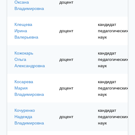
Оксана
доцент
Владимировна
Клещева
кандидат
Ирина
доцент
педагогических
Валерьевна
наук
Кожокарь
кандидат
Ольга
доцент
педагогических
Александровна
наук
Косарева
кандидат
Мария
доцент
педагогических
Владимировна
наук
Кочуренко
кандидат
Надежда
доцент
педагогических
Владимировна
наук