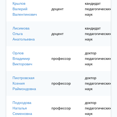
Крылов
кандидат
Валерий
доцент
педагогических
Валентинович
наук
Лисимова
кандидат
Ольга
доцент
педагогических
Анатольевна
наук
Орлов
доктор
Владимир
профессор
педагогических
Викторович
наук
Пиотровская
доктор
Ксения
профессор
педагогических
Раймондовна
наук
Подходова
доктор
Наталья
профессор
педагогических
Семеновна
наук