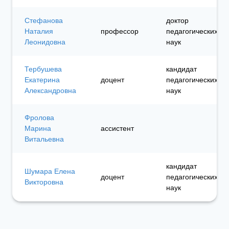
Стефанова
доктор
Наталия
профессор
педагогических
Леонидовна
наук
Тербушева
кандидат
Екатерина
доцент
педагогических
Александровна
наук
Фролова
Марина
ассистент
Витальевна
кандидат
Шумара Елена
доцент
педагогических
Викторовна
наук