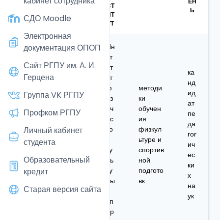
кабинет сотрудника
Ь
ЕН
СТ
Ь
ИТ
СДО Moodle
УТ
Электронная
Ин
документация ОПОП
ст
Сайт РГПУ им. А. И.
ит
ка
Герцена
ут
нд
ф
методи
ид
Группа VK РГПУ
из
ки
ат
ич
обучен
Профком РГПУ
Ансимо
пе
ес
ия
ва
до
да
ко
физкул
Личный кабинет
Злата
це
гог
й
ьтуре и
студента
Юрьевн
нт
ич
ку
спортив
а
ес
Образовательный
ль
ной
ки
ту
подгото
кредит
х
ры
вк
на
Старая версия сайта
и
ук
сп
ор