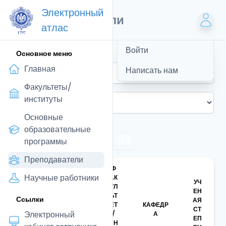
Электронный
Преподаватели
атлас
Войти
Основное меню
Главная
Написать нам
Факультеты/
институты
Основные
образовательные
программы
Преподаватели
Ф
Научные работники
АК
УЧ
УЛ
ДО
ЕН
ЬТ
Ссылки
ЛЖ
АЯ
ЕТ
КАФЕДР
ФИО
НО
СТ
Электронный
/
А
СТ
ЕП
ИН