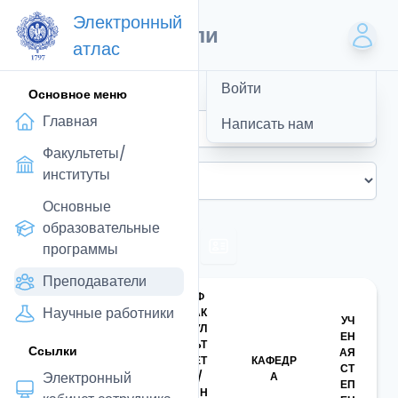
Электронный
Преподаватели
атлас
Войти
Основное меню
Главная
Написать нам
Факультеты/
институты
Основные
образовательные
программы
Преподаватели
Ф
Научные работники
АК
УЧ
УЛ
ДО
ЕН
ЬТ
Ссылки
ЛЖ
АЯ
ЕТ
КАФЕДР
ФИО
НО
СТ
Электронный
/
А
СТ
ЕП
ИН