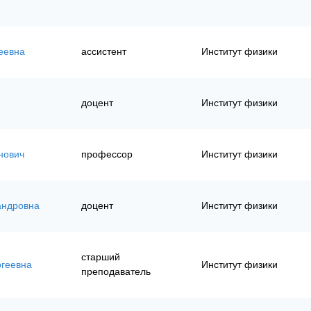
еевна
ассистент
Институт физики
доцент
Институт физики
нович
профессор
Институт физики
андровна
доцент
Институт физики
старший
ргеевна
Институт физики
преподаватель