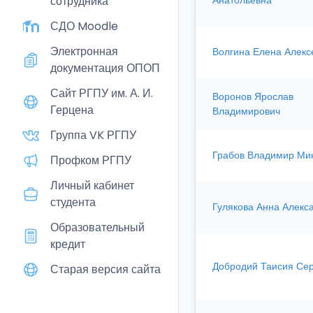
сотрудника
Анатольевна
СДО Moodle
Электронная
Волгина Елена Алекс
документация ОПОП
Сайт РГПУ им. А. И.
Воронов Ярослав
Герцена
Владимирович
Группа VK РГПУ
Грабов Владимир Ми
Профком РГПУ
Личный кабинет
студента
Гулякова Анна Алекс
Образовательный
кредит
Добродий Таисия Се
Старая версия сайта