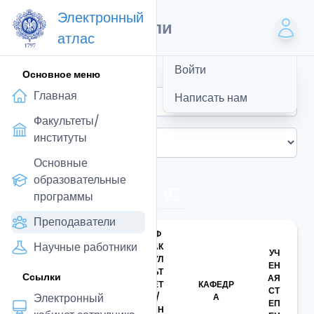
Электронный
Преподаватели
атлас
Войти
Основное меню
Главная
Написать нам
Факультеты/
институты
Основные
образовательные
программы
Преподаватели
Ф
Научные работники
АК
УЧ
УЛ
ДО
ЕН
ЬТ
Ссылки
ЛЖ
АЯ
ЕТ
КАФЕДР
ФИО
НО
СТ
Электронный
/
А
СТ
ЕП
ИН