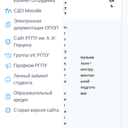
кабинет сотрудника
Ь
ЕН
СТ
Ь
ИТ
СДО Moodle
УТ
Электронная
Ин
документация ОПОП
ст
Сайт РГПУ им. А. И.
ит
Герцена
ут
му
Группа VK РГПУ
зы
музыка
Абаза
ки,
льно-
Профком РГПУ
Дарья
до
те
инстру
Алекса
це
ат
ментал
Личный кабинет
ндровн
нт
ра
ьной
студента
а
и
подгото
Образовательный
хо
вки
ре
кредит
ог
Старая версия сайта
ра
ф
ии