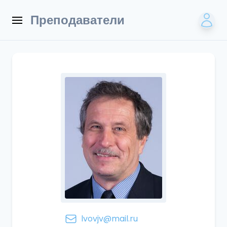
Преподаватели
lvovjv@mail.ru