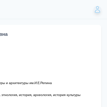
вна
уры и архитектуры им.И.Е.Репина
 этнология, история, археология, история культуры