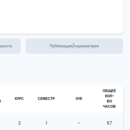
ьность
Публикации/наукометрия
ОБЩЕЕ
КОЛ-
КУРС
СЕМЕСТР
ЭУК
Я
ВО
ЧАСОВ
2
1
–
57