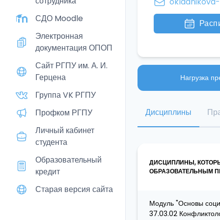
сотрудника
okladnikova
СДО Moodle
Расп
Электронная
документация ОПОП
Сайт РГПУ им. А. И.
Герцена
Нагрузка пр
Группа VK РГПУ
Дисциплины
Пра
Профком РГПУ
Личный кабинет
студента
Образовательный
ДИСЦИПЛИНЫ, КОТОР
кредит
ОБРАЗОВАТЕЛЬНЫМ ПР
Старая версия сайта
Модуль "Основы соци
37.03.02 Конфликтол