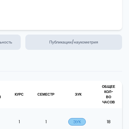
ьность
Публикации/наукометрия
ОБЩЕЕ
КОЛ-
КУРС
СЕМЕСТР
ЭУК
Я
ВО
ЧАСОВ
1
1
ЭУК
18