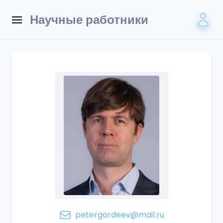
Научные работники
petergordeev@mail.ru