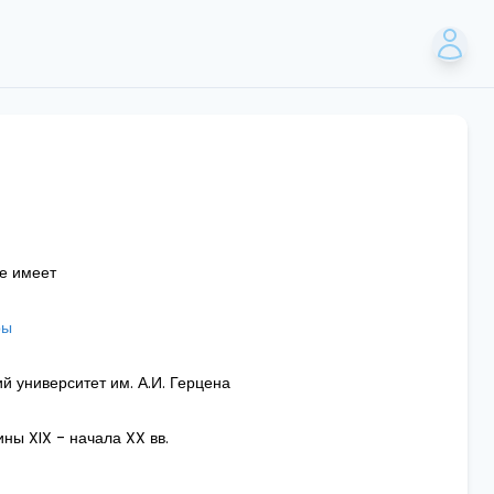
не имеет
ры
й университет им. А.И. Герцена
ны XIX - начала XX вв.