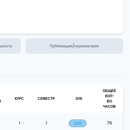
ьность
Публикации/наукометрия
ОБЩЕЕ
КОЛ-
КУРС
СЕМЕСТР
ЭУК
Я
ВО
ЧАСОВ
1
1
76
ЭУК