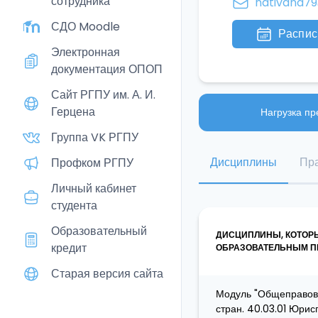
сотрудника
nativana79
СДО Moodle
Распис
Электронная
документация ОПОП
Сайт РГПУ им. А. И.
Герцена
Нагрузка пр
Группа VK РГПУ
Дисциплины
Пра
Профком РГПУ
Личный кабинет
студента
Образовательный
ДИСЦИПЛИНЫ, КОТОР
кредит
ОБРАЗОВАТЕЛЬНЫМ ПР
Старая версия сайта
Модуль "Общеправово
стран. 40.03.01 Юри