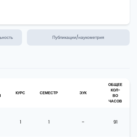
ьность
Публикации/наукометрия
ОБЩЕЕ
КОЛ-
КУРС
СЕМЕСТР
ЭУК
Я
ВО
ЧАСОВ
1
1
–
91