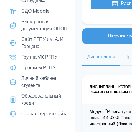
сотрудника
Расп
СДО Moodle
Электронная
документация ОПОП
Нагрузка пр
Сайт РГПУ им. А. И.
Герцена
Дисциплины
Пра
Группа VK РГПУ
Профком РГПУ
Личный кабинет
студента
ДИСЦИПЛИНЫ, КОТОР
ОБРАЗОВАТЕЛЬНЫМ ПР
Образовательный
кредит
Модуль "Речевая деят
Старая версия сайта
языка. 44.03.01 Педа
иностранный (бакала