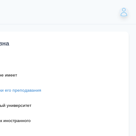
вна
не имеет
ики его преподавания
ный университет
к иностранного