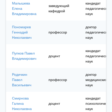
Малышева
кандидат
заведующий
Елена
педагогических
кафедрой
Владимировна
наук
Пономарев
доктор
Геннадий
профессор
педагогических
Николаевич
наук
кандидат
Пупков Павел
доцент
педагогических
Владимирович
наук
Родичкин
доктор
Павел
профессор
медицинских
Васильевич
наук
Смирнова
кандидат
Галина
доцент
психологически
Николаевна
наук