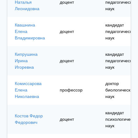
Наталья
доцент
педагогических
Леонидовна
наук
Квашнина
кандидат
Елена
доцент
педагогических
Владимировна
наук
Кипрушина
кандидат
Ирина
доцент
педагогических
Игоревна
наук
Комиссарова
доктор
Елена
профессор
биологических
Николаевна
наук
кандидат
Костов Федор
доцент
психологически
Федорович
наук