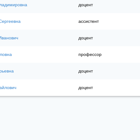
Владимировна
доцент
Сергеевна
ассистент
Иванович
доцент
иловна
профессор
рьевна
доцент
айлович
доцент