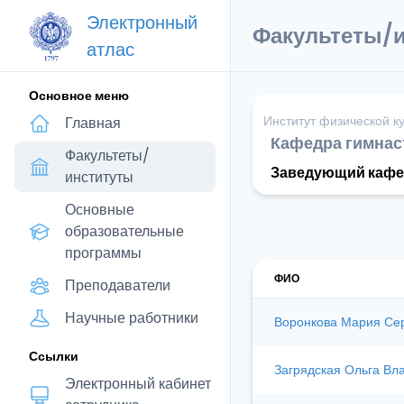
Электронный
Факультеты/
атлас
Основное меню
Институт физической к
Главная
Кафедра гимнас
Факультеты/
Заведующий кафе
институты
Основные
образовательные
программы
ФИО
Преподаватели
Научные работники
Воронкова Мария Се
Ссылки
Загрядская Ольга Вл
Электронный кабинет