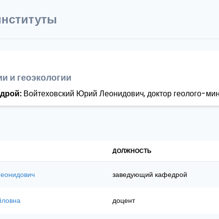
институты
и и геоэкологии
дрой:
Войтеховский Юрий Леонидович, доктор геолого-мин
ДОЛЖНОСТЬ
Леонидович
заведующий кафедрой
йловна
доцент