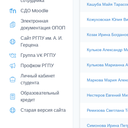
сотрудника
Кашуба Майя Тарасо
СДО Moodle
Кожуховская Юлия В
Электронная
документация ОПОП
Козак Ирина Богдано
Сайт РГПУ им. А. И.
Герцена
Кульков Александр М
Группа VK РГПУ
Кулькова Марианна А
Профком РГПУ
Личный кабинет
Маркова Мария Алек
студента
Образовательный
Нестеров Евгений Ми
кредит
Старая версия сайта
Ремизова Светлана Т
Симонова Ирина Пет