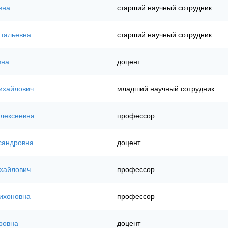
вна
старший научный сотрудник
итальевна
старший научный сотрудник
вна
доцент
ихайлович
младший научный сотрудник
лексеевна
профессор
сандровна
доцент
хайлович
профессор
ихоновна
профессор
ровна
доцент