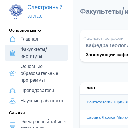
Электронный
Факультеты/
атлас
Основное меню
Факультет географии
Главная
Кафедра геологи
Факультеты/
Заведующий кафе
институты
Основные
образовательные
программы
ФИО
Преподаватели
Научные работники
Войтеховский Юрий 
Ссылки
Зарина Лариса Миха
Электронный кабинет