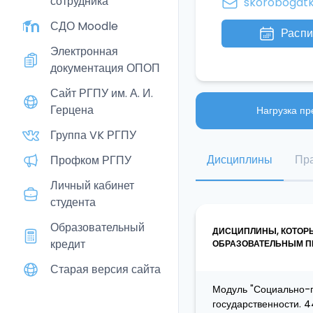
сотрудника
skorobogat
СДО Moodle
Расп
Электронная
документация ОПОП
Сайт РГПУ им. А. И.
Герцена
Нагрузка пр
Группа VK РГПУ
Дисциплины
Пра
Профком РГПУ
Личный кабинет
студента
Образовательный
ДИСЦИПЛИНЫ, КОТОР
кредит
ОБРАЗОВАТЕЛЬНЫМ ПР
Старая версия сайта
Модуль "Социально-г
государственности. 4