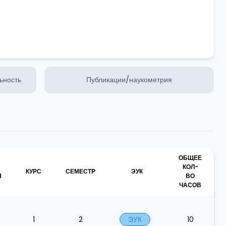
ьность
Публикации/наукометрия
ОБЩЕЕ
КОЛ-
КУРС
СЕМЕСТР
ЭУК
Я
ВО
ЧАСОВ
1
2
ЭУК
10