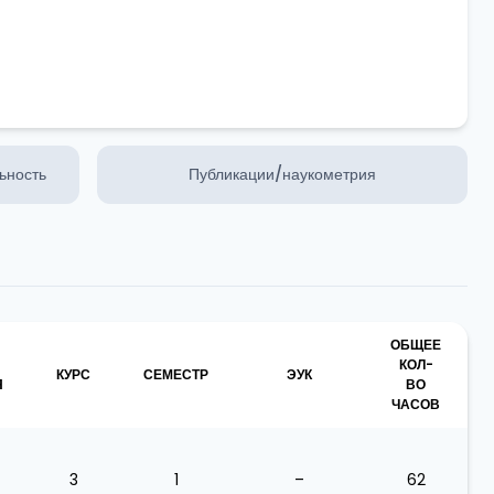
ьность
Публикации/наукометрия
ОБЩЕЕ
КОЛ-
КУРС
СЕМЕСТР
ЭУК
Я
ВО
ЧАСОВ
3
1
–
62