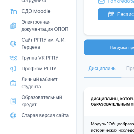
сотрудника
Tankred85
СДО Moodle
Распис
Электронная
документация ОПОП
Сайт РГПУ им. А. И.
Герцена
Нагрузка пр
Группа VK РГПУ
Дисциплины
Пра
Профком РГПУ
Личный кабинет
студента
Образовательный
ДИСЦИПЛИНЫ, КОТОР
кредит
ОБРАЗОВАТЕЛЬНЫМ ПР
Старая версия сайта
Модуль "Общеобразов
исторических исследо