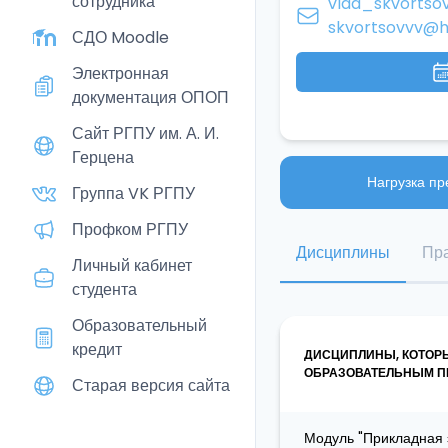
сотрудника
vlad_skvortsov
skvortsovvv@h
СДО Moodle
Электронная
документация ОПОП
Сайт РГПУ им. А. И.
Герцена
Нагрузка пр
Группа VK РГПУ
Профком РГПУ
Дисциплины
Пра
Личный кабинет
студента
Образовательный
кредит
ДИСЦИПЛИНЫ, КОТОР
ОБРАЗОВАТЕЛЬНЫМ ПР
Старая версия сайта
Модуль "Прикладная э