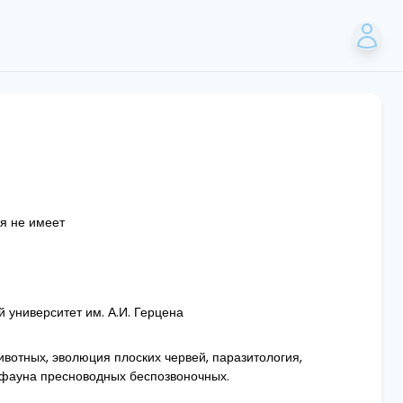
ия не имеет
 университет им. А.И. Герцена
вотных, эволюция плоских червей, паразитология,
 фауна пресноводных беспозвоночных.