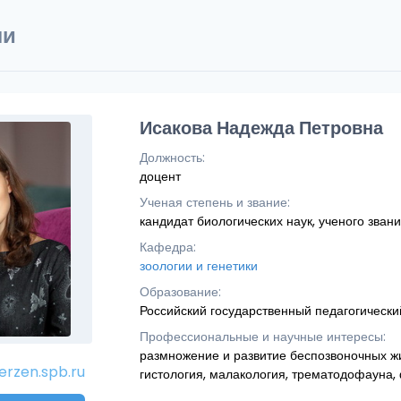
ли
Исакова Надежда Петровна
Должность:
доцент
Ученая степень и звание:
кандидат биологических наук, ученого зван
Кафедра:
зоологии и генетики
Образование:
Российский государственный педагогический
Профессиональные и научные интересы:
размножение и развитие беспозвоночных жи
rzen.spb.ru
гистология, малакология, трематодофауна,