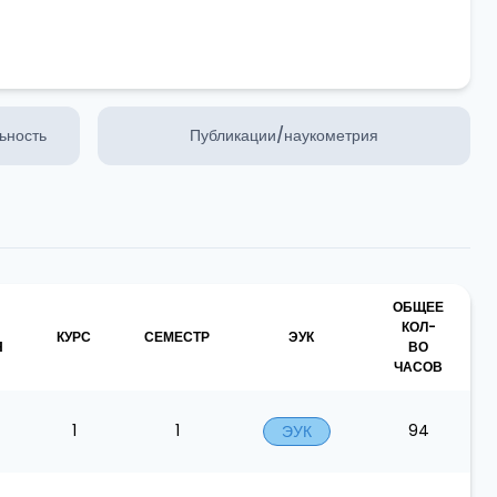
ьность
Публикации/наукометрия
ОБЩЕЕ
КОЛ-
КУРС
СЕМЕСТР
ЭУК
Я
ВО
ЧАСОВ
1
1
94
ЭУК