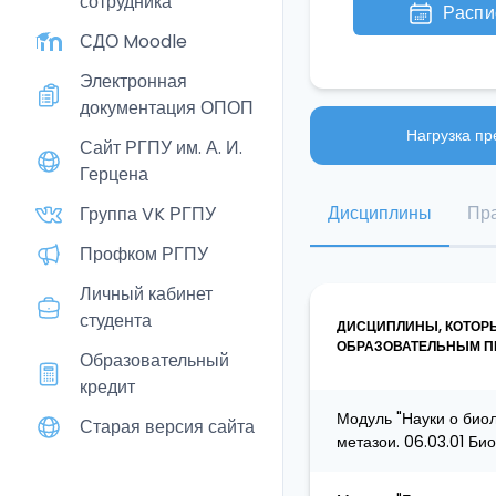
сотрудника
Распи
СДО Moodle
Электронная
документация ОПОП
Нагрузка пр
Сайт РГПУ им. А. И.
Герцена
Дисциплины
Пра
Группа VK РГПУ
Профком РГПУ
Личный кабинет
студента
ДИСЦИПЛИНЫ, КОТОР
ОБРАЗОВАТЕЛЬНЫМ ПР
Образовательный
кредит
Модуль "Науки о био
Старая версия сайта
метазои. 06.03.01 Б