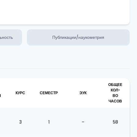
ьность
Публикации/наукометрия
ОБЩЕЕ
КОЛ-
КУРС
СЕМЕСТР
ЭУК
Я
ВО
ЧАСОВ
3
1
–
58