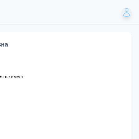
вна
ия не имеет