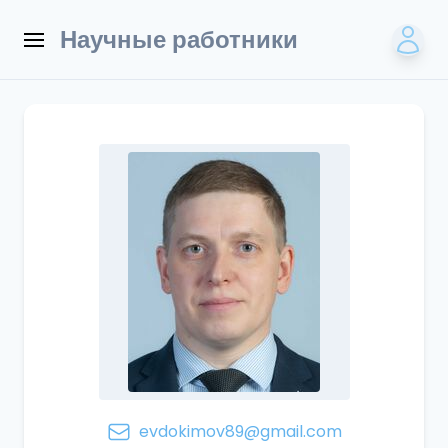
Научные работники
evdokimov89@gmail.com